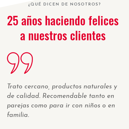
¿QUÉ DICEN DE NOSOTROS?
25 años haciendo felices
a nuestros clientes
librio
Mis pizzas favoritas sin dudarlo y
todo el personal es de 10, siempre
atienden con la mejor de sus sonr
este
El local es muy acogedor. Son mu
ra toca
rápidos en la entrega y sus preci