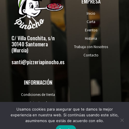
k
a
e
EMPRESA
m
r
Inicio
Carta
Eventos
C/ Villa Conchita, s/n
Historia
30140 Santomera
Trabaja con Nosotros
(Murcia)
Contacto
santi@pizzeriapinocho.es
INFORMACIÓN
Condiciones de Venta
Aviso Legal
Usamos cookies para asegurar que te damos la mejor
Política de Privacidad
experiencia en nuestra web. Si continúas usando este sitio,
Política de Cookies
asumiremos que estás de acuerdo con ello.