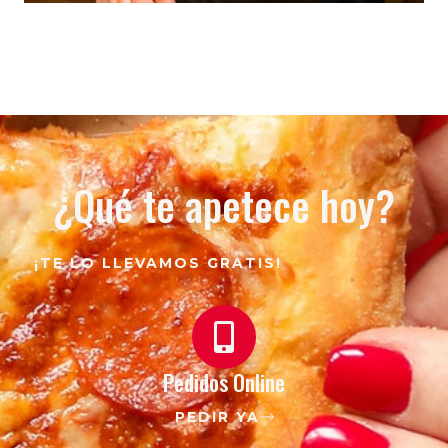
¿Qué te apetece hoy?
¡TE LO LLEVAMOS GRATIS!
Pedidos Online
PEDIR YA