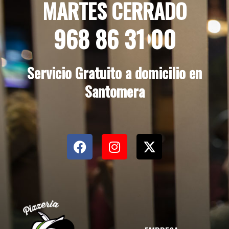
MARTES CERRADO
968 86 31 00
Servicio Gratuito a domicilio en
Santomera
F
I
X
a
n
-
c
s
t
e
t
w
b
a
i
o
g
t
o
r
t