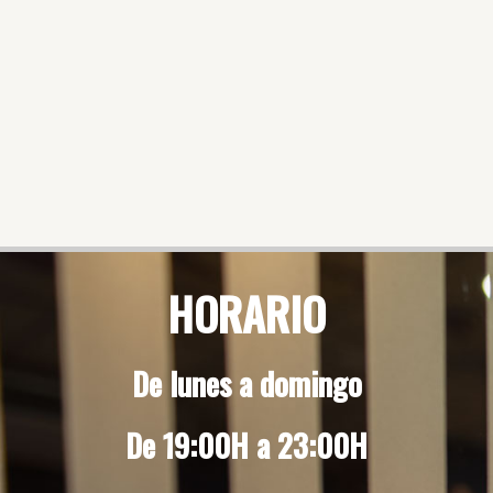
HORARIO
De lunes a domingo
De 19:00H a 23:00H