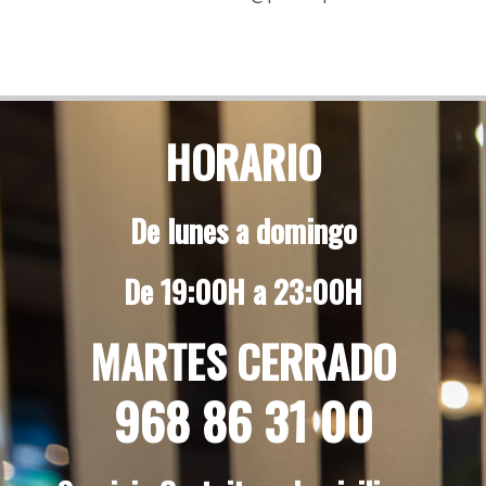
HORARIO
De lunes a domingo
De 19:00H a 23:00H
MARTES CERRADO
968 86 31 00