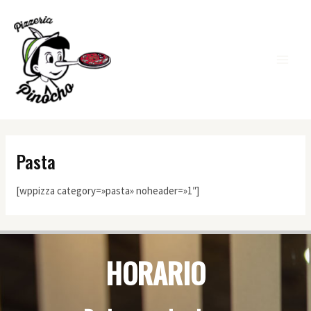
Ir
MA
al
ME
contenido
Pasta
[wppizza category=»pasta» noheader=»1″]
HORARIO