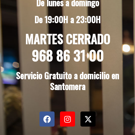
De lunes a domingo
De 19:00H a 23:00H
MARTES CERRADO
968 86 31 00
Servicio Gratuito a domicilio en
Santomera
F
I
X
a
n
-
c
s
t