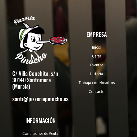
e
t
w
b
a
i
o
g
t
o
r
t
k
a
e
EMPRESA
m
r
Inicio
Carta
Eventos
C/ Villa Conchita, s/n
Historia
30140 Santomera
Trabaja con Nosotros
(Murcia)
Contacto
santi@pizzeriapinocho.es
INFORMACIÓN
Condiciones de Venta